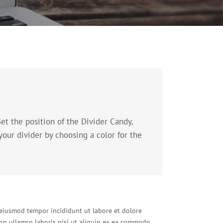
et the position of the Divider Candy,
our divider by choosing a color for the
o eiusmod tempor incididunt ut labore et dolore
on ullamco laboris nisi ut aliquip ex ea commodo