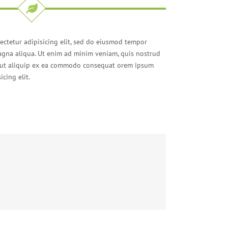
ectetur adipisicing elit, sed do eiusmod tempor
agna aliqua. Ut enim ad minim veniam, quis nostrud
si ut aliquip ex ea commodo consequat orem ipsum
icing elit.