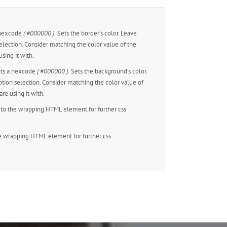
 hexcode
( #000000 ).
Sets the border’s color. Leave
lection. Consider matching the color value of the
sing it with.
ts a hexcode
( #000000 ).
Sets the background’s color.
ion selection. Consider matching the color value of
are using it with.
to the wrapping HTML element for further css
e wrapping HTML element for further css