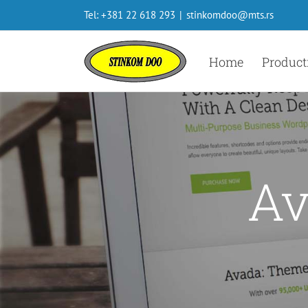
Skip
Tel: +381 22 618 293
|
stinkomdoo@mts.rs
to
content
Home
Product
Av