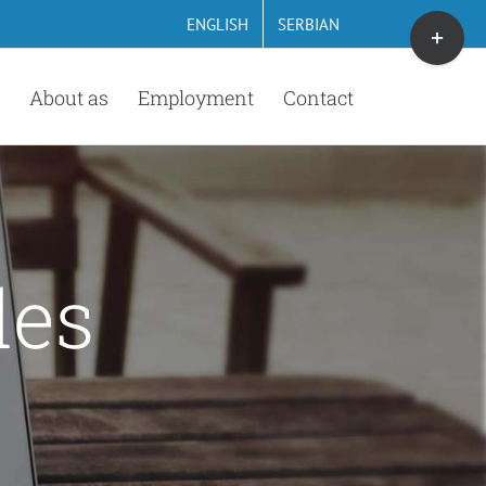
Toggle
ENGLISH
SERBIAN
Sliding
Bar
About as
Employment
Contact
Area
des