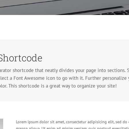
 Shortcode
ator shortcode that neatly divides your page into sections. S
ect a Font Awesome icon to go with it. Further personalize y
olor. This shortcode is a great way to organize your site!
Lorem ipsum dolor sit amet, consectetur adipisicing elit, sed d
magna aliqua. Ut enim ad minim veniam, quis nostrud exercitati