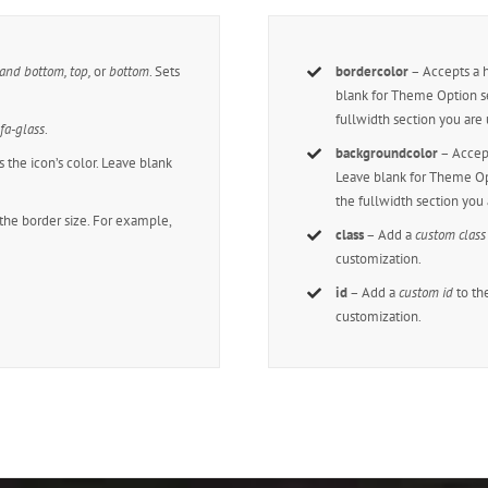
 and bottom, top,
or
bottom
. Sets
bordercolor
– Accepts a
blank for Theme Option se
fullwidth section you are u
,
fa-glass
.
backgroundcolor
– Accep
 the icon’s color. Leave blank
Leave blank for Theme Opt
the fullwidth section you 
 the border size. For example,
class
– Add a
custom class
customization.
id
– Add a
custom id
to th
customization.