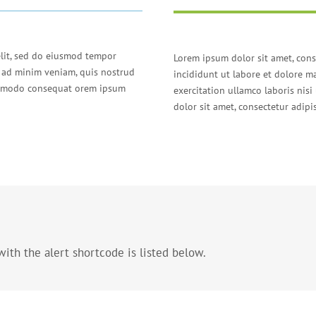
elit, sed do eiusmod tempor
Lorem ipsum dolor sit amet, cons
m ad minim veniam, quis nostrud
incididunt ut labore et dolore m
commodo consequat orem ipsum
exercitation ullamco laboris ni
dolor sit amet, consectetur adipis
ith the alert shortcode is listed below.