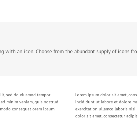
ng with an icon. Choose from the abundant supply of icons f
elit, sed do eiusmod tempor
Lorem ipsum dolor sit amet, cons
m ad minim veniam, quis nostrud
incididunt ut labore et dolore m
commodo consequat orem ipsum
exercitation ullamco laboris ni
dolor sit amet, consectetur adipis