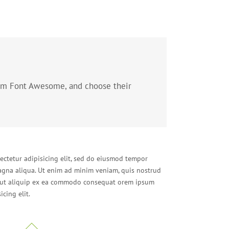
rom Font Awesome, and choose their
ectetur adipisicing elit, sed do eiusmod tempor
agna aliqua. Ut enim ad minim veniam, quis nostrud
si ut aliquip ex ea commodo consequat orem ipsum
icing elit.