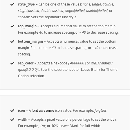
style_type
– Can be one of these values:
none, single, double,
single|dashed, double|dashed, single|dotted, double|dotted,
or
shadow
. Sets the separator’s line style.
top_margin
– Accepts a numerical value to set the top margin.
For example
40
to increase spacing, or –
40
to decrease spacing.
bottom_margin
– Accepts a numerical value to set the bottom
margin. For example
40
to increase spacing, or –
40
to decrease
spacing.
sep_color
– Accepts a hexcode
( #000000 )
or RGBA values
(
rgba(0,0,0,0) )
. Sets the separator’s color. Leave Blank for Theme
Option selection.
icon
– A
font awesome
icon value. For example,
fa-glass
.
width
– Accepts a pixel value or a percentage to set the width.
For example,
1px,
or
50%
. Leave Blank for full width.