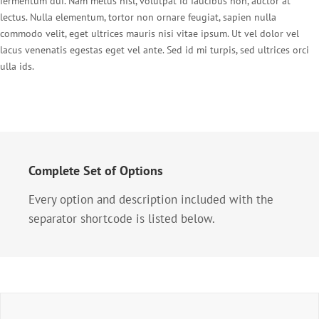
fermentum dui. Nam metus nisl, volutpat id faucibus non, auctor at
lectus. Nulla elementum, tortor non ornare feugiat, sapien nulla
commodo velit, eget ultrices mauris nisi vitae ipsum. Ut vel dolor vel
lacus venenatis egestas eget vel ante. Sed id mi turpis, sed ultrices orci
ulla ids.
Complete Set of Options
Every option and description included with the
separator shortcode is listed below.