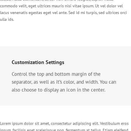
commodo velit, eget ultrices mauris nisi vitae ipsum. Ut vel dolor vel
lacus venenatis egestas eget vel ante. Sed id mi turpis, sed ultrices orci
ulla ids.
Customization Settings
Control the top and bottom margin of the
separator, as well as it’s color, and width. You can
also choose to display an icon in the center.
Lorem ipsum dolor sit amet, consectetur adipiscing elit. Vestibulum eros
ipsum, facilisis eget scelerisque non, fermentum at tellus. Etiam eleifend