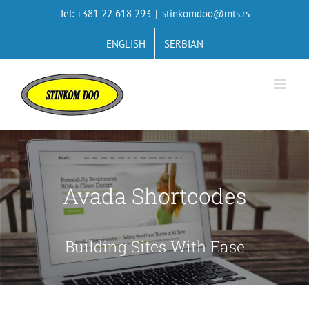
Skip
Tel: +381 22 618 293
|
stinkomdoo@mts.rs
to
content
ENGLISH
SERBIAN
Avada Shortcodes
Building Sites With Ease